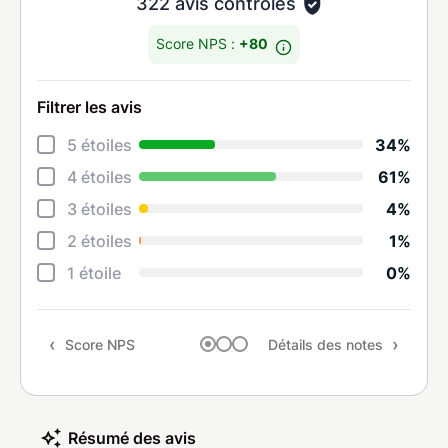
322 avis contrôlés
Score NPS :
+80
Filtrer les avis
Déta
5 étoiles
34%
Rela
4 étoiles
61%
Cons
3 étoiles
4%
Qual
2 étoiles
1%
Suiv
1 étoile
0%
Rapp
Score NPS
Détails des notes
Rec
Résumé des avis