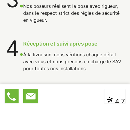
Nos poseurs réalisent la pose avec rigueur,
dans le respect strict des règles de sécurité
en vigueur.
4
.
Réception et suivi après pose
À la livraison, nous vérifions chaque détail
avec vous et nous prenons en charge le SAV
pour toutes nos installations.
03 89 3
Devis
|
Contact
* ** **
4,7
Recevez une estimation
budgétaire