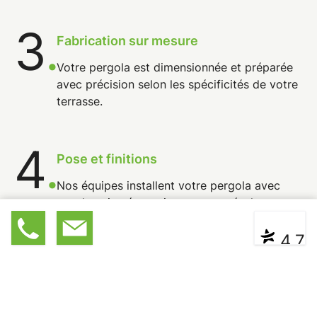
3
.
Fabrication sur mesure
Votre pergola est dimensionnée et préparée
avec précision selon les spécificités de votre
terrasse.
4
.
Pose et finitions
Nos équipes installent votre pergola avec
tout le soin nécessaire, pour un résultat
durable et esthétique.
03 89 3
Devis
|
Contact
* ** **
4,7