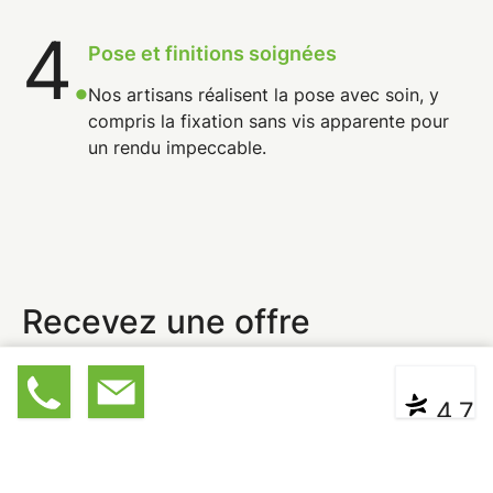
4
.
Pose et finitions soignées
Nos artisans réalisent la pose avec soin, y
compris la
fixation sans vis apparente
pour
un rendu impeccable.
Recevez une offre
personnalisée
03 89 3
Devis
|
Contact
* ** **
4,7
Contactez-nous pour obtenir votre
devis
personnalisé
pour la création de votre terrasse en
bois.