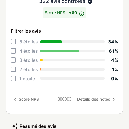
322 avis contrôlés
Score NPS :
+80
Filtrer les avis
Déta
5 étoiles
34%
Rela
4 étoiles
61%
Cons
3 étoiles
4%
Qual
2 étoiles
1%
Suiv
1 étoile
0%
Rapp
Score NPS
Détails des notes
Rec
Résumé des avis